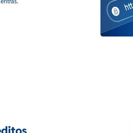
 entras.
éditos