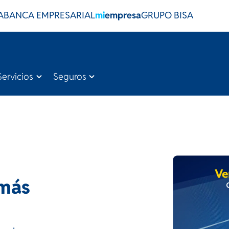
A
BANCA EMPRESARIAL
mi
empresa
GRUPO BISA
Servicios
Seguros
 más