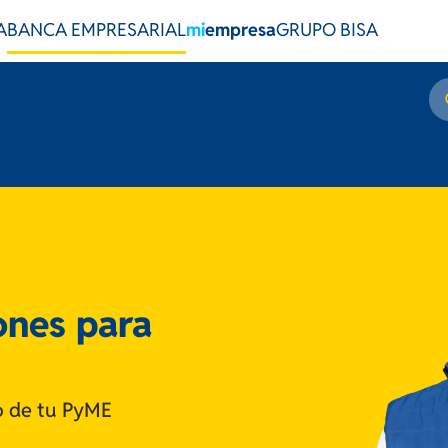
A
BANCA EMPRESARIAL
mi
empresa
GRUPO BISA
ones para
to de tu PyME