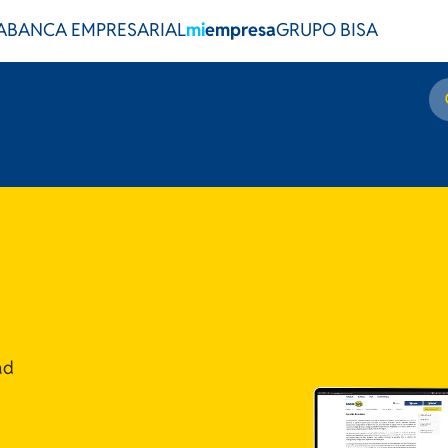
A
BANCA EMPRESARIAL
mi
empresa
GRUPO BISA
ad