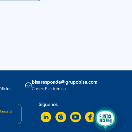
bisaresponde@grupobisa.com
Oficina
Correo Electrónico
Síguenos
tanos si