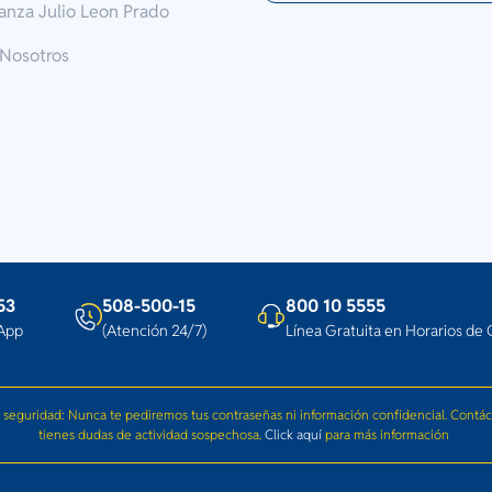
anza Julio Leon Prado
 Nosotros
53
508-500-15
800 10 5555
App
(Atención 24/7)
Línea Gratuita en Horarios de 
 seguridad: Nunca te pediremos tus contraseñas ni información confidencial. Contác
tienes dudas de actividad sospechosa.
Click aquí
para más información