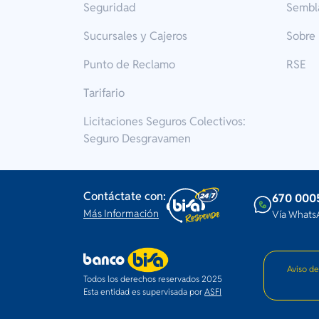
Seguridad
Sembl
Sucursales y Cajeros
Sobre
Punto de Reclamo
RSE
Tarifario
Licitaciones Seguros Colectivos:
Seguro Desgravamen
Contáctate con:
670 000
Más Información
Vía Whats
Aviso de
Todos los derechos reservados 2025
Esta entidad es supervisada por
ASFI